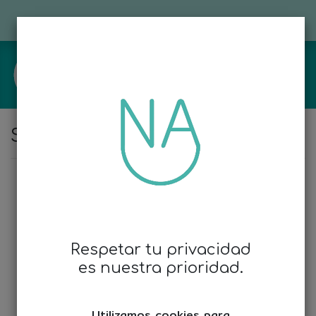
918 82 67 21
-
637 61 22 17
clinicadentalnuevaalcala@gmail.com
Sitemap
Clinica Dental Nueva Alcalá
Inicio
Quiénes somos
Servicios
Respetar tu privacidad
Implantología
es nuestra prioridad.
Ortodoncia
Estética
Prótesis fija y removible
Utilizamos cookies para