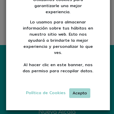
Endodoncia
garantizarle una mejor
Odontología conservadora
experiencia.
Odontopediatría
ATM
Lo usamos para almacenar
Contacto
información sobre tus hábitos en
pruebas
nuestro sitio web. Esto nos
test
ayudará a brindarte la mejor
experiencia y personalizar lo que
ves.
Al hacer clic en este banner, nos
das permiso para recopilar datos.
Contacto
918 82 67 21
-
637 61 22 17
Política de Cookies
Acepto
clinicadentalnuevaalcala@gmail.com
Clínica Dental
Nueva Alcalá